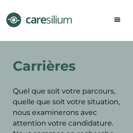
Carrières
Quel que soit votre parcours,
quelle que soit votre situation,
nous examinerons avec
attention votre candidature.