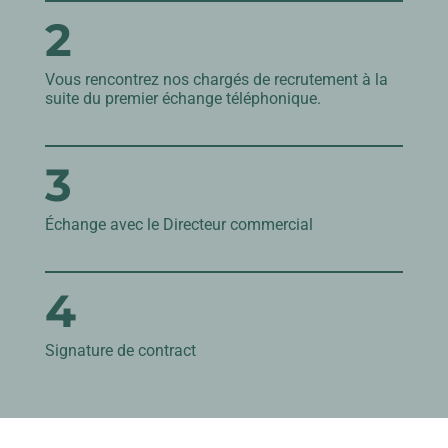
2
Vous rencontrez nos chargés de recrutement à la
suite du premier échange téléphonique.
3
Échange avec le Directeur commercial
4
Signature de contract