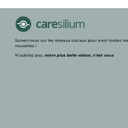
Suivez-nous sur les réseaux sociaux pour avoir toutes le
nouvelles !
N’oubliez pas,
n
otre
plus belle valeur, c’est vous