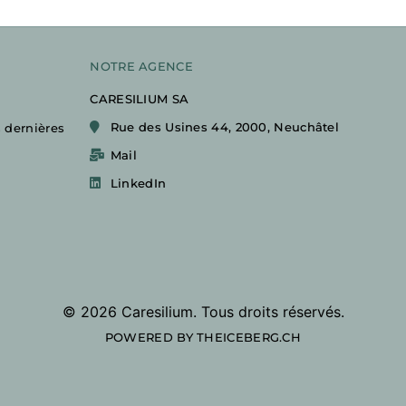
NOTRE AGENCE
CARESILIUM SA
Rue des Usines 44, 2000, Neuchâtel
s dernières
Mail
LinkedIn
©
2026
Caresilium. Tous droits réservés.
POWERED BY THEICEBERG.CH