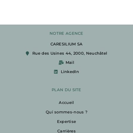
NOTRE AGENCE
CARESILIUM SA
Rue des Usines 44, 2000, Neuchâtel
Mail
LinkedIn
PLAN DU SITE
Accueil
Qui sommes-nous ?
Expertise
Carrières