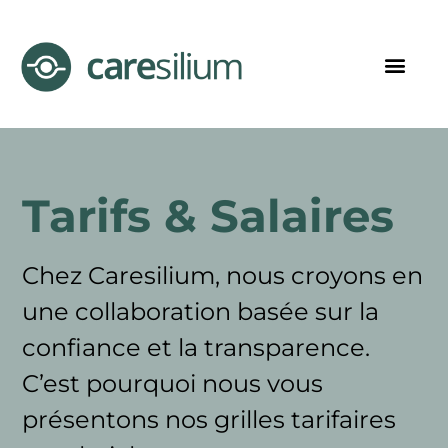
Tarifs & Salaires
Chez Caresilium, nous croyons en
une collaboration basée sur la
confiance et la transparence.
C’est pourquoi nous vous
présentons nos grilles tarifaires